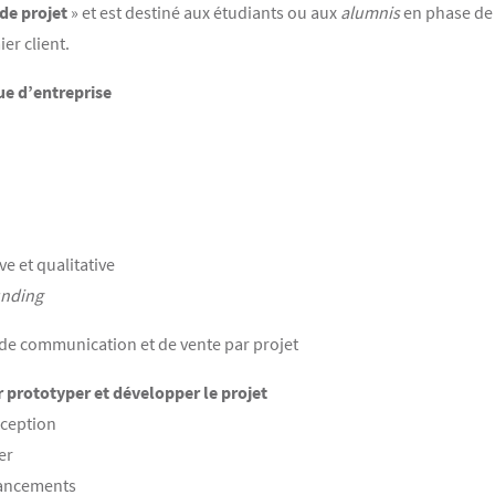
de projet
» et est destiné aux étudiants ou aux
alumnis
en phase de 
er client.
ue d’entreprise
e et qualitative
nding
de communication et de vente par projet
 prototyper et développer le projet
nception
er
nancements