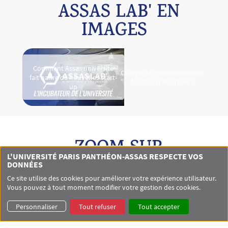
ASSAS LAB' EN
IMAGES
Video Mav
Comment Assas université
Charger le contenu externe
fait naître de nouvelles start-
Oui (ce
fourni par
YouTube
?
up
ZOOM SUR
L'UNIVERSITÉ PARIS PANTHÉON-ASSAS RESPECTE VOS
DONNÉES
Ce site utilise des cookies pour améliorer votre expérience utilisateur.
Vous pouvez à tout moment modifier votre gestion des cookies.
Personnaliser
Tout refuser
Tout accepter