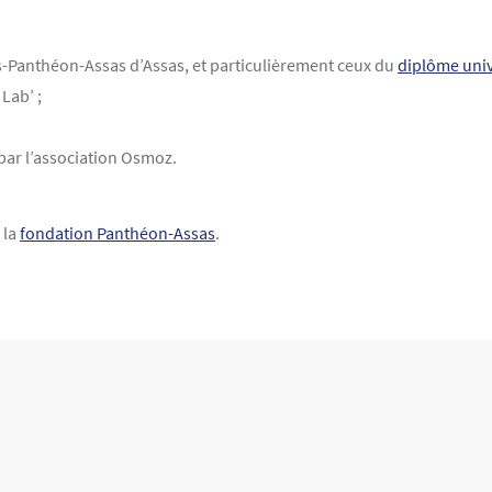
ris-Panthéon-Assas d’Assas, et particulièrement ceux du
diplôme univ
Lab’ ;
 par l’association Osmoz.
 la
fondation Panthéon-Assas
.