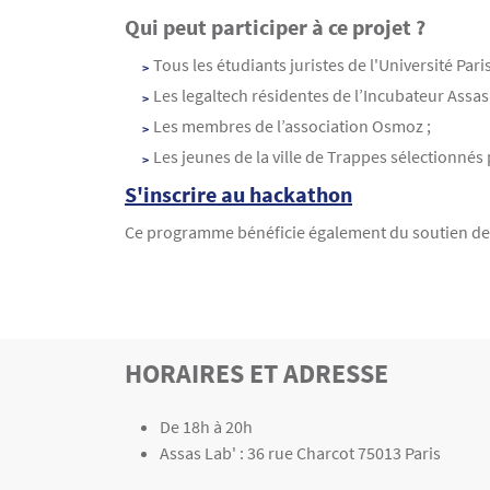
Qui peut participer à ce projet ?
Tous les étudiants juristes de l'Université Pa
Les legaltech résidentes de l’Incubateur Assas 
Les membres de l’association Osmoz ;
Les jeunes de la ville de Trappes sélectionnés
S'inscrire au hackathon
Ce programme bénéficie également du soutien de
TITRE
HORAIRES ET ADRESSE
Bloc(s) libre(s)
Texte
De 18h à 20h
Assas Lab' : 36 rue Charcot 75013 Paris