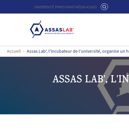
Menu liste site Custom EN
RECHERCHER
UNIVERSITÉ PARIS-PANTHÉON-ASSAS
Logo
Aller au contenu principal
FIL D'ARIANE
Accueil
Assas Lab', l'incubateur de l'université, organise un
ASSAS LAB', L'