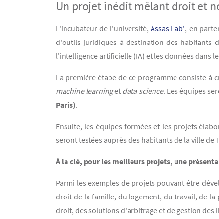
Un projet inédit mêlant droit et n
Contenu
Texte
L'incubateur de l'université,
Assas Lab'
, en parte
d'outils juridiques à destination des habitants d
l'intelligence artificielle (IA) et les données dans
La première étape de ce programme consiste à cré
machine learning
et
data science
. Les équipes se
Paris)
.
Ensuite, les équipes formées et les projets éla
seront testées auprès des habitants de la ville de
À la clé, pour les meilleurs projets, une présent
Parmi les exemples de projets pouvant être déve
droit de la famille, du logement, du travail, de l
droit, des solutions d'arbitrage et de gestion des l