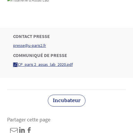
TITRE
CONTACT PRESSE
Bloc(s) libre(s)
presse@u-paris2.fr
Texte
TITRE
COMMUNIQUÉ DE PRESSE
CP_paris 2_assas_lab_2020.pdf
Texte
Incubateur
Partager cette page