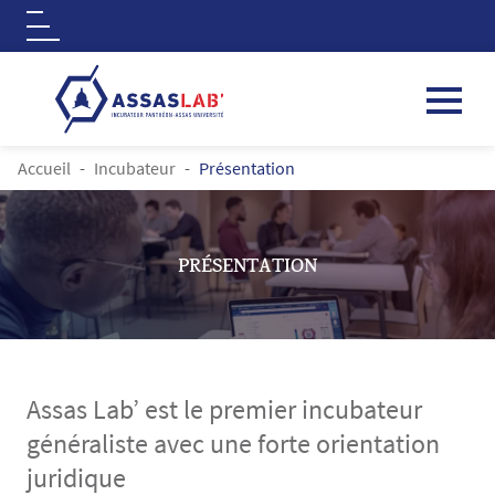
Logo
Aller au contenu principal
FIL D'ARIANE
Accueil
Incubateur
Présentation
PRÉSENTATION
Assas Lab’ est le premier incubateur
généraliste avec une forte orientation
juridique