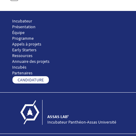
Menu Footer ASSAS LAB 1
Incubateur
Présentation
Équipe
Menu Footer ASSAS LAB 2
Programme
Appels à projets
Early Starters
Menu Footer ASSAS LAB 3
Ressources
Annuaire des projets
Incubés
Menu Footer ASSAS LAB 4
Partenaires
Menu Footer ASSAS LAB 5
CANDIDATURE
ASSAS LAB'
Incubateur Panthéon-Assas Université