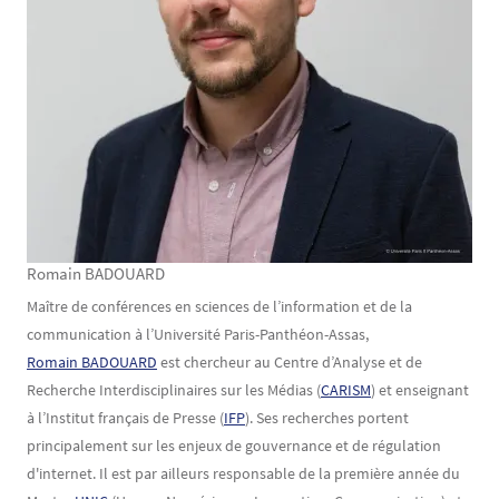
Romain BADOUARD
Texte
Maître de conférences en sciences de l’information et de la
communication à l’Université Paris-Panthéon-Assas,
Romain BADOUARD
est chercheur au Centre d’Analyse et de
Recherche Interdisciplinaires sur les Médias (
CARISM
) et enseignant
à l’Institut français de Presse (
IFP
). Ses recherches portent
principalement sur les enjeux de gouvernance et de régulation
d'internet. Il est par ailleurs responsable de la première année du