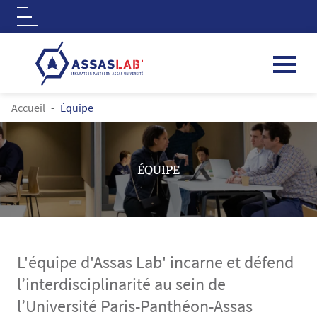
Logo
Aller au contenu principal
FIL D'ARIANE
Accueil
Équipe
ÉQUIPE
L'équipe d'Assas Lab' incarne et défend
l’interdisciplinarité au sein de
l’Université Paris-Panthéon-Assas