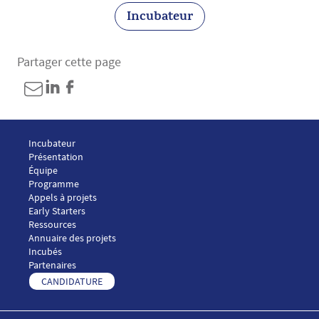
Incubateur
Partager cette page
Menu Footer ASSAS LAB 1
Incubateur
Présentation
Équipe
Menu Footer ASSAS LAB 2
Programme
Appels à projets
Early Starters
Menu Footer ASSAS LAB 3
Ressources
Annuaire des projets
Incubés
Menu Footer ASSAS LAB 4
Partenaires
Menu Footer ASSAS LAB 5
CANDIDATURE