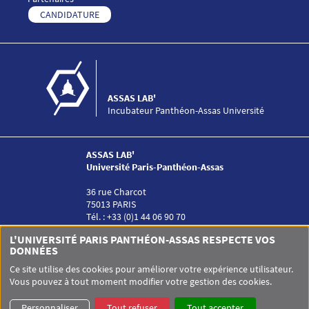
Menu Footer ASSAS LAB 5
CANDIDATURE
ASSAS LAB'
Incubateur Panthéon-Assas Université
ASSAS LAB'
Université Paris-Panthéon-Assas
36 rue Charcot
75013 PARIS
Tél. : +33 (0)1 44 06 90 70
Menu RS ASSAS LAB
L'UNIVERSITÉ PARIS PANTHÉON-ASSAS RESPECTE VOS
DONNÉES
Ce site utilise des cookies pour améliorer votre expérience utilisateur.
Vous pouvez à tout moment modifier votre gestion des cookies.
Pied de page Assas
UNIVERSITÉ PARIS-PANTHÉON-ASSAS
SITEMAP
GLOSSAIRE
Personnaliser
Tout refuser
Tout accepter