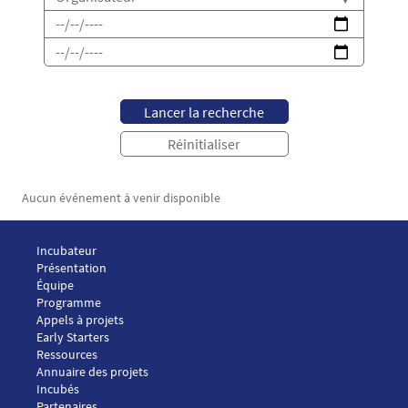
Date de début
Date de fin
Aucun événement à venir disponible
Menu Footer ASSAS LAB 1
Incubateur
Présentation
Équipe
Menu Footer ASSAS LAB 2
Programme
Appels à projets
Early Starters
Menu Footer ASSAS LAB 3
Ressources
Annuaire des projets
Incubés
Menu Footer ASSAS LAB 4
Partenaires