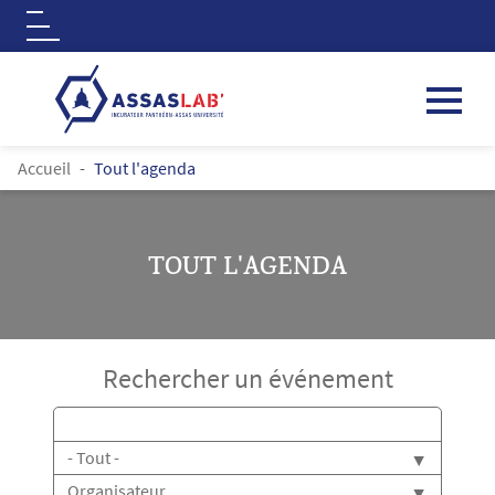
Logo
Aller au contenu principal
FIL D'ARIANE
Accueil
Tout l'agenda
TOUT L'AGENDA
Rechercher un événement
Titre